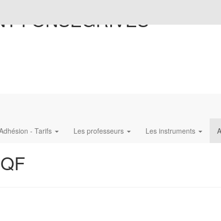
NT-FONSEGRIVES
Adhésion - Tarifs
Les professeurs
Les instruments
A
MQF