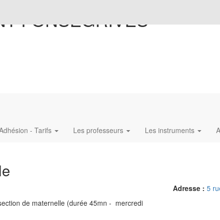
NT-FONSEGRIVES
Adhésion - Tarifs
Les professeurs
Les instruments
A
le
Adresse :
5 ru
 section de maternelle (durée 45mn - mercredi