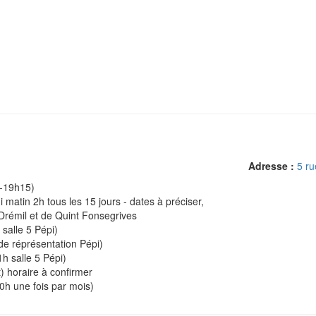
Adresse :
5 r
0-19h15)
atin 2h tous les 15 jours - dates à préciser,
 Drémil et de Quint Fonsegrives
salle 5 Pépi)
de réprésentation Pépi)
h salle 5 Pépi)
 horaire à confirmer
20h une fois par mois)