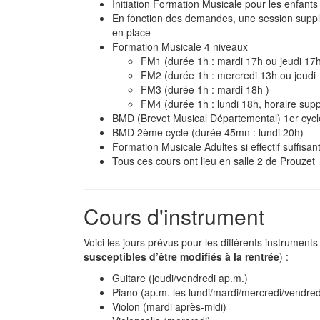
Initiation Formation Musicale pour les enfan
En fonction des demandes, une session supplém
en place
Formation Musicale 4 niveaux
FM1 (durée 1h : mardi 17h ou jeudi 17
FM2 (durée 1h : mercredi 13h ou jeudi
FM3 (durée 1h : mardi 18h )
FM4 (durée 1h : lundi 18h, horaire suppl
BMD (Brevet Musical Départemental) 1er cycle
BMD 2ème cycle (durée 45mn : lundi 20h)
Formation Musicale Adultes si effectif suffisan
Tous ces cours ont lieu en salle 2 de Prouzet
Cours d'instrument
Voici les jours prévus pour les différents instrument
susceptibles d’être modifiés à la rentrée
) :
Guitare (jeudi/vendredi ap.m.)
Piano (ap.m. les lundi/mardi/mercredi/vendre
Violon (mardi après-midi)