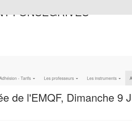
NT-FONSEGRIVES
Adhésion - Tarifs
Les professeurs
Les instruments
A
née de l'EMQF, Dimanche 9 